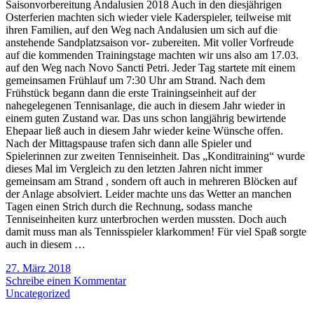
Saisonvorbereitung Andalusien 2018 Auch in den diesjährigen
Osterferien machten sich wieder viele Kaderspieler, teilweise mit
ihren Familien, auf den Weg nach Andalusien um sich auf die
anstehende Sandplatzsaison vor- zubereiten. Mit voller Vorfreude
auf die kommenden Trainingstage machten wir uns also am 17.03.
auf den Weg nach Novo Sancti Petri. Jeder Tag startete mit einem
gemeinsamen Frühlauf um 7:30 Uhr am Strand. Nach dem
Frühstück begann dann die erste Trainingseinheit auf der
nahegelegenen Tennisanlage, die auch in diesem Jahr wieder in
einem guten Zustand war. Das uns schon langjährig bewirtende
Ehepaar ließ auch in diesem Jahr wieder keine Wünsche offen.
Nach der Mittagspause trafen sich dann alle Spieler und
Spielerinnen zur zweiten Tenniseinheit. Das „Konditraining“ wurde
dieses Mal im Vergleich zu den letzten Jahren nicht immer
gemeinsam am Strand , sondern oft auch in mehreren Blöcken auf
der Anlage absolviert. Leider machte uns das Wetter an manchen
Tagen einen Strich durch die Rechnung, sodass manche
Tenniseinheiten kurz unterbrochen werden mussten. Doch auch
damit muss man als Tennisspieler klarkommen! Für viel Spaß sorgte
auch in diesem …
27. März 2018
Schreibe einen Kommentar
Uncategorized